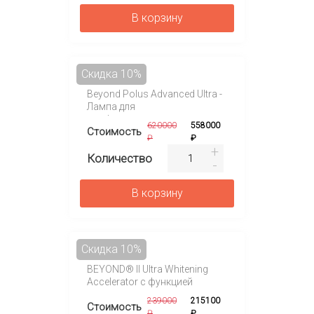
В корзину
Скидка 10%
Beyond Polus Advanced Ultra -
Лампа для
профессионального
620000
558000
Стоимость
отбеливания зубов
₽
₽
Количество
В корзину
Скидка 10%
BEYOND® II Ultra Whitening
Accelerator с функцией
ультразвука —
239000
215100
Стоимость
профессиональное
₽
₽