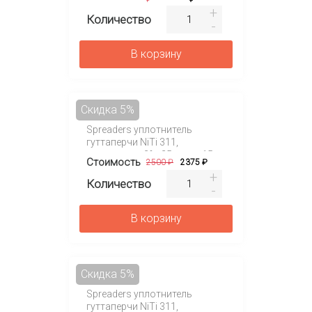
устройство для отбеливания
Количество
зубов
В корзину
Скидка 5%
Spreaders уплотнитель
гуттаперчи NiTi 311,
конусность 2%, 25 мм, №15,
Стоимость
2500 ₽
2375 ₽
ручка SMG
Количество
В корзину
Скидка 5%
Spreaders уплотнитель
гуттаперчи NiTi 311,