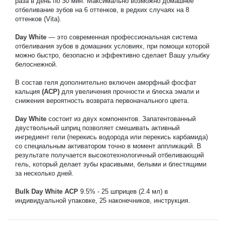
раза в день по 30 мин. Максимально возможно домашнее 
отбеливание зубов на 6 оттенков, в редких случаях на 8 
оттенков (Vita).
Day White
 — это современная профессиональная система 
отбеливания зубов в домашних условиях, при помощи которой 
можно быстро, безопасно и эффективно сделает Вашу улыбку 
белоснежной.
В состав геля дополнительно включен аморфный фосфат 
кальция 
(ACP)
 для увеличения прочности и блеска эмали и 
снижения вероятность возврата первоначального цвета.
Day White
 состоит из двух компонентов. Запатентованный 
двуствольный шприц позволяет смешивать активный 
ингредиент гели (перекись водорода или перекись карбамида) 
со специальным активатором точно в момент аппликаций. В 
результате получается высокотехнологичный отбеливающий 
гель, который делает зубы красивыми, белыми и блестящими 
за несколько дней.
Bulk Day White ACP
 9.5% - 25 шприцев (2.4 мл) в 
индивидуальной упаковке, 25 наконечников, инструкция.