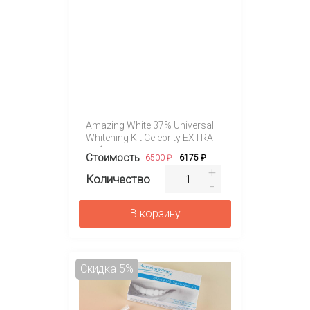
Amazing White 37% Universal
Whitening Kit Celebrity EXTRA -
набор для клинического
Стоимость
6500 ₽
6175 ₽
отбеливания на 4 персоны
Количество
В корзину
Скидка 5%